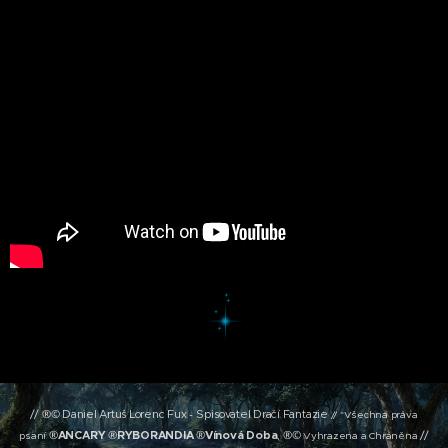
// ®© Daniel Artuš Lorenc Fux
Spisovatel Dračí Fantazie
-
// *
Všechna práva
®
ANCARY
®
RYBORANDIA
®
Vínová
Doba
, ®©
//
psaní
Vyhrazena a Chráněna