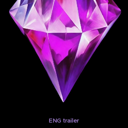
♦
ENG trailer
♦