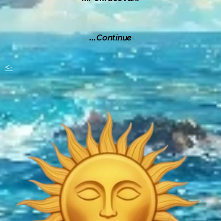
...C
ontinue
<-