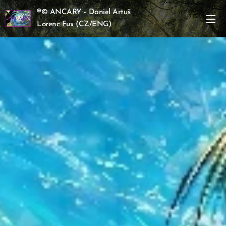
®
© ANCARY - Daniel Artuš
Lorenc Fux
(CZ/ENG)