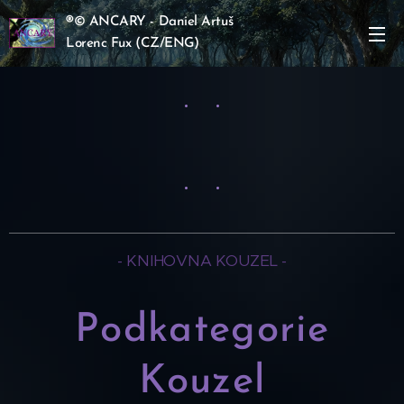
®
© ANCARY - Daniel Artuš
Lorenc Fux
(CZ/ENG)
♦
.
.
♦
.
.
- KNIHOVNA KOUZEL -
Podkategorie
Kouzel