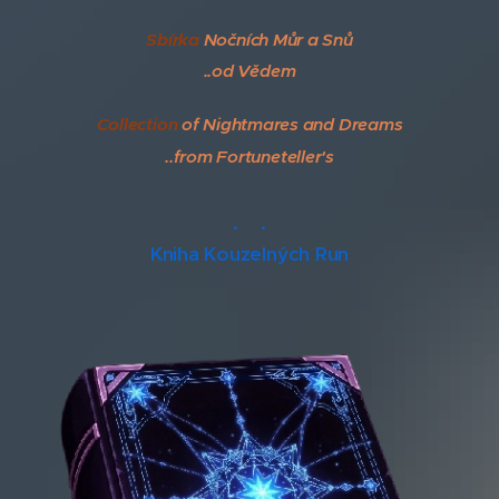
Sbírka
Nočních Můr a Snů
..od Vědem
Collection
of
Nightmares and Dreams
..from Fortuneteller's
.
♦
.
Kniha Kouzelných Run