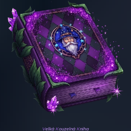
V
elká
K
ouzelná
K
niha