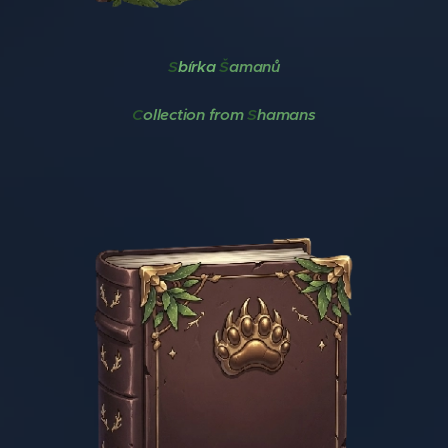
S
bírka
Š
amanů
C
ollection from
S
hamans