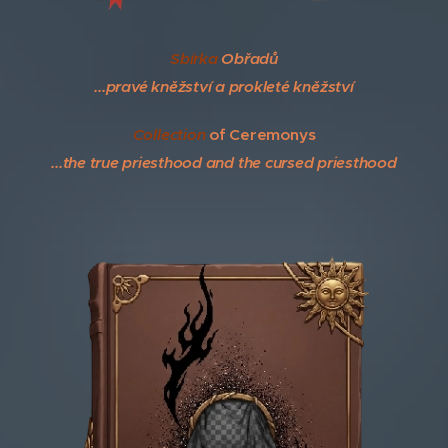
Sbírka
Obřadů
...pravé kněžství a prokleté kněžství
Collection
of Ceremonys
...the true priesthood and the cursed priesthood