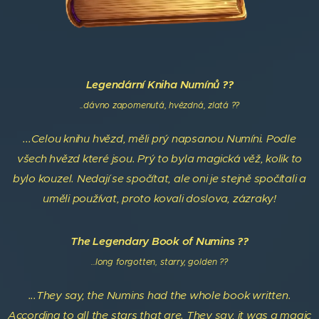
Legendární Kniha Numínů ??
..dávno zapomenutá,
hvězdná, zlatá ??
...Celou knihu hvězd, měli prý napsanou Numíni. Podle
všech hvězd které jsou. Prý to byla magická věž, kolik to
bylo kouzel. Nedají se spočítat, ale oni je stejně spočítali a
uměli používat, proto kovali doslova, zázraky!
The Legendary Book of Numins ??
..long forgotten, starry, golden ??
...They say, the Numins had the whole book written.
According to all the stars that are. They say, it was a magic