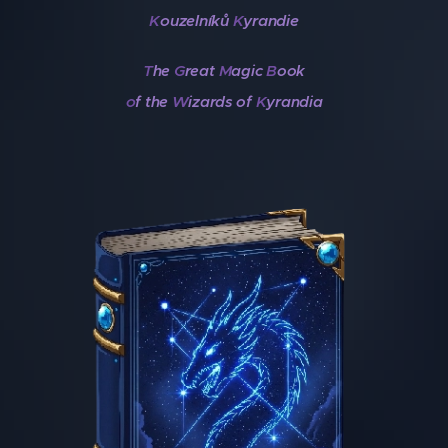
K
ouzelníků
K
yrandie
T
he
G
reat
M
agic
B
ook
o
f the
W
izards of
K
yrandia