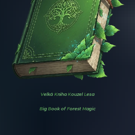
V
elká
K
niha
K
ouzel
L
esa
B
ig
B
ook of
F
orest
M
agic