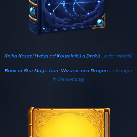
K
niha
K
ouzel
H
vězd od
K
ouzelníků a
D
raků
..večer silnější!
B
ook of
S
tar
M
agic
from
W
izards and
D
ragons
stronger
..
in the evening!