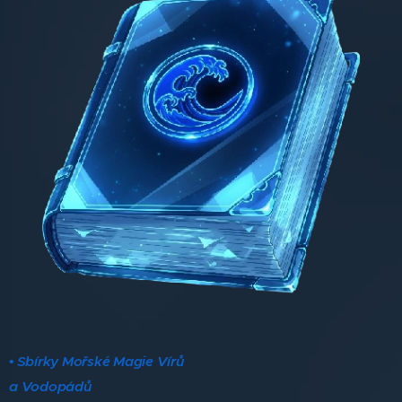
• Sbírky Mořské Magie Vírů
a Vodopádů