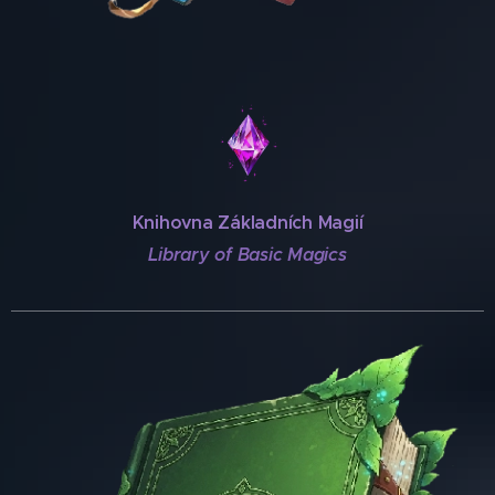
♦
♦
♦
♦
Knihovna Základních Magií
♦
♦
♦
♦
♦
♦
Library of Basic Magics
♦
♦