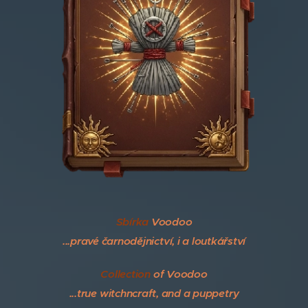
Sbírka
Voodoo
...pravé čarnodějnictví, i a loutkářství
Collection
of Voodoo
...true witchncraft,
and a puppetry