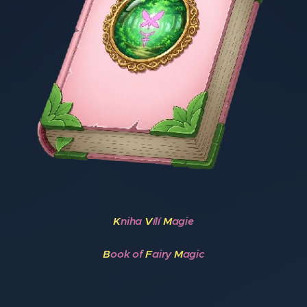
K
niha
V
ílí
M
agie
B
ook of
F
airy
M
agic