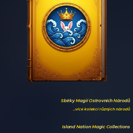
S
bírky
M
agií
O
strovních
N
árodů
..více kolekcí různých národů
I
sland
N
ation
M
agic
C
ollections