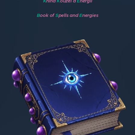
K
niha
K
ouzel a
E
nergií
B
ook of
S
pells and
E
nergies