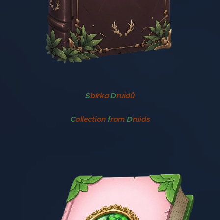
S
bírka
D
ruidů
C
ollection
f
rom
D
ruids