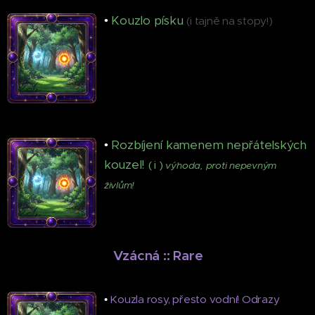
•
Kouzlo písku
(i tajně na stopy!)
•
Rozbíjení kamenem nepřátelských
kouzel!
( i )
výhoda, proti nepevným
živlům!
♦
Vzácná
::
Rare
♦
•
Kouzla rosy, přesto vodní! Odrazy