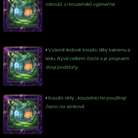
národů. U kouzelníků výjimečné.
•
Vzácně ledové kouzlo, díky kamenu a
ledu.
Bývá celkem časté a je projevem
dvojí podstaty.
•
Kouzlo cihly
..kouzelníci ho používají
často na venkově.