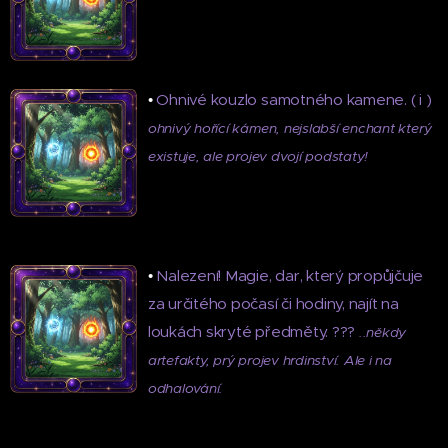
•
Ohnivé kouzlo samotného kamene. ( i )
ohnivý hořící kámen, nejslabší enchant který
existuje, ale projev dvojí podstaty!
•
Nalezení! Magie, dar, který propůjčuje
za určitého počasí či hodiny, najít na
loukách skryté předměty. ???
..někdy
artefakty, prý projev hrdinství. Ale i na
odhalování.