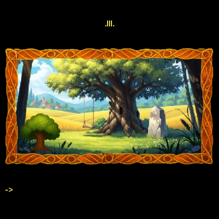
.
III
.
->