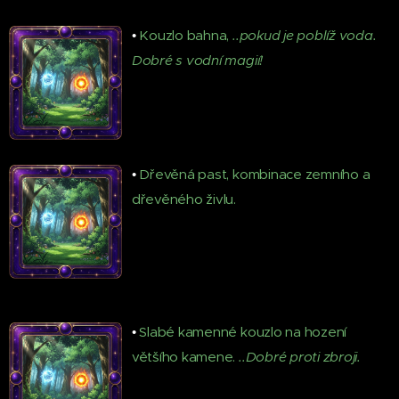
•
Kouzlo bahna,
..pokud je poblíž voda.
Dobré s vodní magií!
•
Dřevěná past, kombinace zemního a
dřevěného živlu.
•
Slabé kamenné kouzlo na hození
většího kamene.
..Dobré proti zbroji.