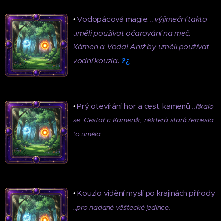
•
Vodopádová magie.
..výjimeční takto
uměli používat očarování na meč.
Kámen a Voda! Aniž by uměli používat
¿
vodní kouzla.
?
•
Prý otevírání hor a cest, kamenů
..říkalo
se. Cestař a Kameník, některá stará řemesla
to uměla.
•
Kouzlo vidění myslí po krajinách přírody
..pro nadané věštecké jedince.