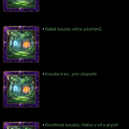
•
Slabé kouzlo větví a kořenů.
•
Kouzla trav,
..pro stopaře.
•
Rostlinná kouzla, třeba u víl a jiných