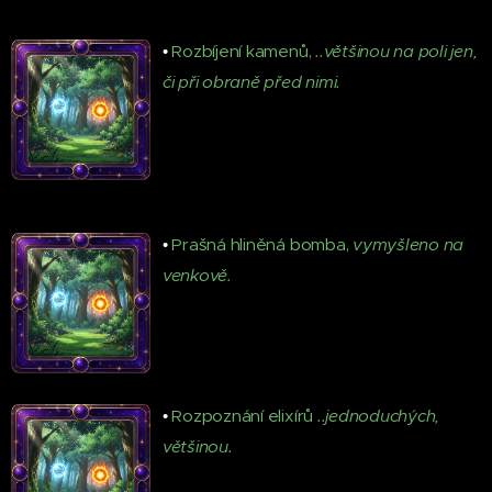
•
Rozbíjení kamenů,
..většinou na poli jen,
či při obraně před nimi.
•
Prašná hliněná bomba,
vymyšleno na
venkově.
•
Rozpoznání elixírů
..
jednoduchých,
většinou.