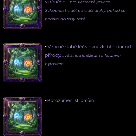
viděného.
..pro věštecké jedince.
Schopnost vidět co viděl druhý, pokud se
podíval do rosy také.
•
Vzácné slabé léčivé kouzlo bílé, dar od
přírody.
..většinou kněžkám a hodným
bytostem.
•
Porozumění stromům.