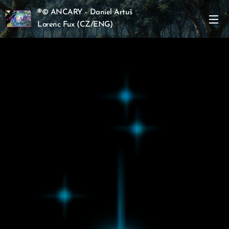
®
© ANCARY - Daniel Artuš
Lorenc Fux
(CZ/ENG)