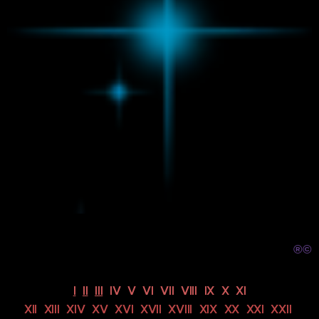
®
©
I
II
III
IV V VI VII VIII IX X XI
XII XIII XIV XV XVI XVII XVIII XIX XX XXI XXII