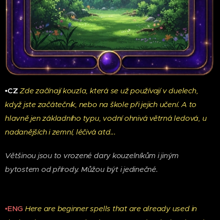
•CZ
Zde začínají kouzla, která se už používají v duelech,
když jste začátečník, nebo na škole při jejich učení. A to
hlavně jen základního typu, vodní ohnivá větrná ledová, u
nadanějších i zemní, léčivá atd...
Většinou jsou to vrozené dary kouzelníkům i jiným
bytostem od přírody. Můžou být i jedinečné.
•ENG
Here are beginner spells that are already used in