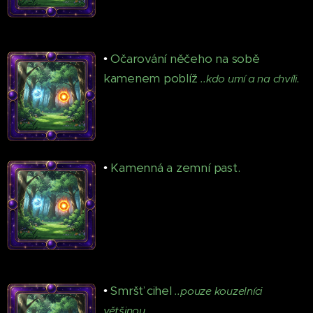
•
Očarování něčeho na sobě
kamenem poblíž
..kdo umí a na chvíli.
•
Kamenná a zemní past.
•
Smršť cihel
..pouze kouzelníci
většinou.