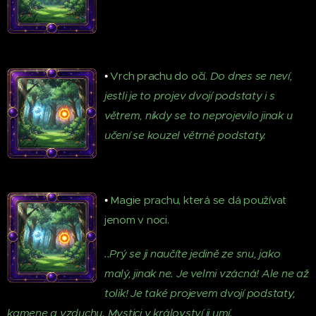
•
Vrch prachu do očí.
Do dnes se neví,
jestli je to projev dvojí podstaty i s
větrem, nikdy se to neprojevilo jinak u
učení se kouzel větrné podstaty.
•
Magie prachu, která se dá používat
jenom v noci.
..Prý se ji naučíte jedině ze snu, jako
malý, jinak ne. Je velmi vzácná! Ale ne až
tolik! Je také projevem dvojí podstaty,
kamene a vzduchu. Mystici v království ji umí.