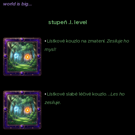
world is big...
♦
stupeň .I. level
♦
•
Lístkové kouzlo na zmatení.
Zesiluje ho
mysl!
•
Lístkové slabé léčivé kouzlo.
..
Les ho
zesiluje.