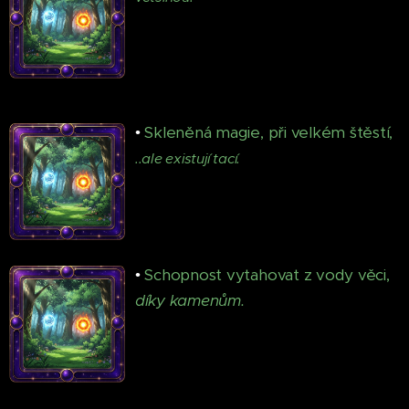
•
Skleněná magie, při velkém štěstí,
..ale existují tací.
•
Schopnost vytahovat z vody věci,
díky kamenům.