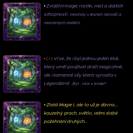
•
Zvláštní magie rostlin, míst a dalších
schopností
..mnohdy u lesních národů a
neznámých dalších.
•
( i )
Ví se, že i byl jednou jeden kluk,
který uměl používat dračí magii ohně,
ale i kamenné síly, která vyrostla v
Legendární!
..Byl ..více v knize?
•
Zlatá Magie I, ale to už je dávno...
kouzelný prach, světlo, velmi slabé
požehnání druhých..