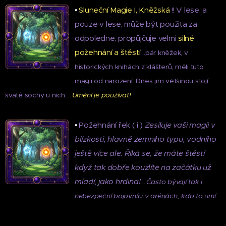
•
Sluneční Magie I, Kněžská
!! V lese, a
pouze v lese, může být použita za
odpoledne, propůjčuje velmi
silné
požehnání a štěstí
..pár kněžek, v
historických knihách z klášterů, měli tuto
magii od narození. Dnes jim většinou stojí
svaté sochy u nich.
..Umění je používat!
•
Požehnání řek ( i )
Zesiluje vaši magii v
blízkosti, hlavně zemního typu, vodního
ještě více ale. Říká se, že máte štěstí
když tak dobře kouzlíte na začátku už
mladí, jako hrdina!
..Často bývají tak i
nebezpeční bojovníci v arénách, kdo to umí.