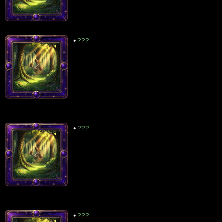
•
???
•
???
•
???