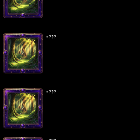
•
???
•
???