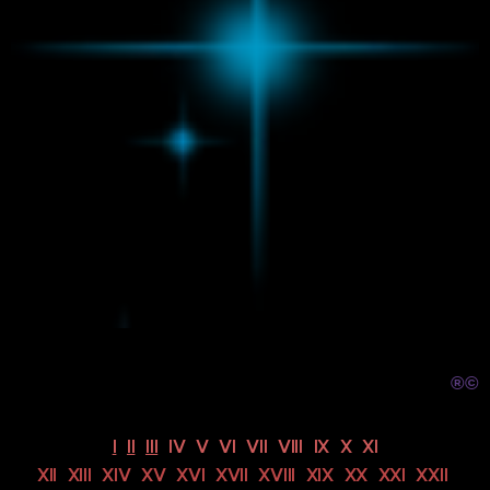
®
©
I
II
III
IV V VI VII VIII IX X XI
XII XIII XIV XV XVI XVII XVIII XIX XX XXI XXII