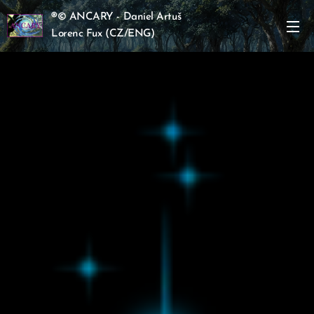
®
© ANCARY - Daniel Artuš
Lorenc Fux
(CZ/ENG)