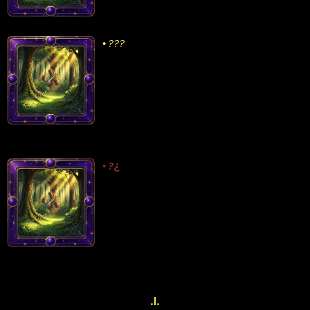
•
???
¿
•
?
.
I
.