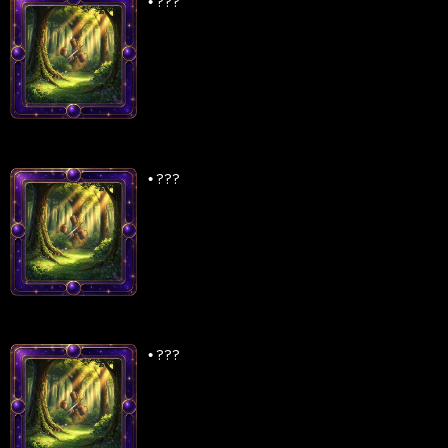
•
???
•
???
•
???