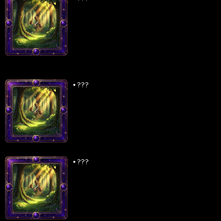
•
???
•
???