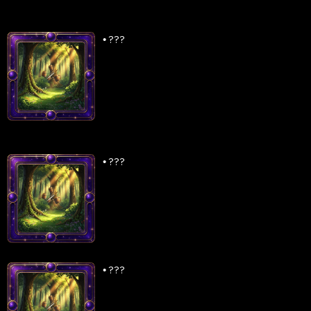
•
???
•
???
•
???