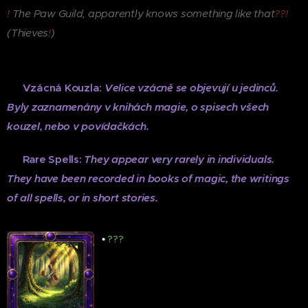
!
The Paw Guild, apparently knows something like that
??!
(Thieves
!
)
♦
Vzácná Kouzla:
V
elice vzácně se objevují u jedinců.
B
yly zaznamenány v knihách magie, o spisech všech
kouzel, nebo v povídačkách.
♦
Rare Spells:
They appear very rarely in individuals.
They have been recorded in books of magic, the writings
of all spells,
or in short stories.
•
???