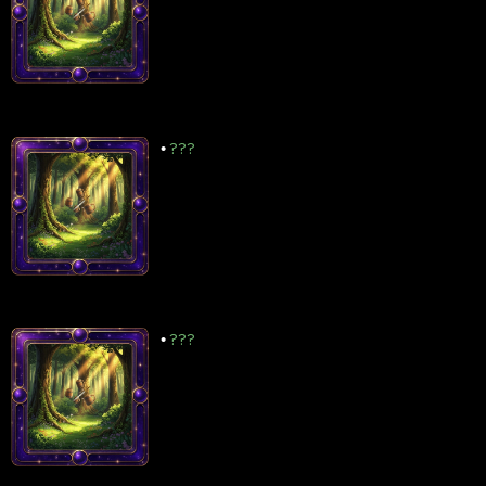
•
???
•
???