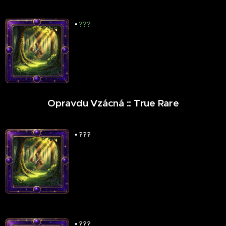
•
???
♦
Opravdu Vzácná
::
True Rare
♦
•
???
•
???