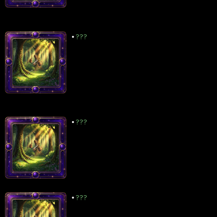
•
???
•
???
•
???