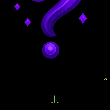
->
.
I
.