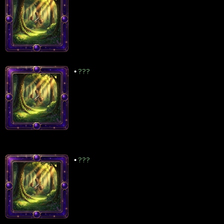
•
???
•
???