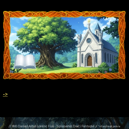
->
// ®© Daniel Artuš Lorenc Fux
Spisovatel Dračí Fantazie
-
// *
Všechna práva