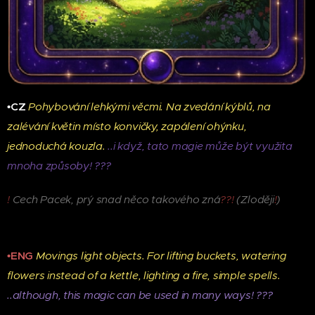
•CZ
Pohybování lehkými věcmi. Na zvedání kýblů, na
zalévání květin místo konvičky, zapálení ohýnku,
jednoduchá kouzla.
..i když, tato magie může být využita
mnoha způsoby! ???
!
Cech Pacek, prý snad něco takového zná
??!
(Zloději
!
)
•ENG
Movings light objects. For lifting buckets, watering
flowers instead of a kettle, lighting a fire, simple spells.
..although, this magic can be used in many ways! ???