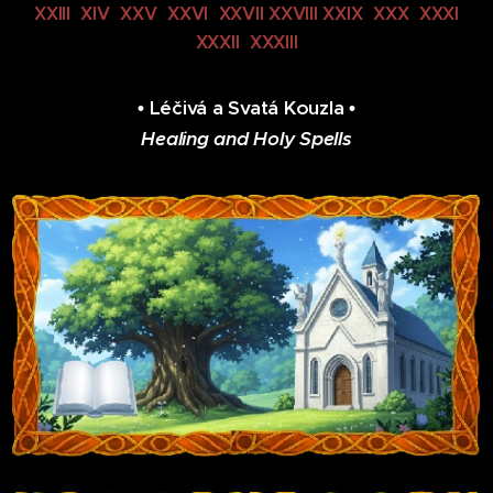
XXIII XIV XXV XXVI XXVII XXVIII XXIX XXX XXXI
XXXII XXXIII
• Léčivá a Svatá Kouzla •
Healing and Holy Spells