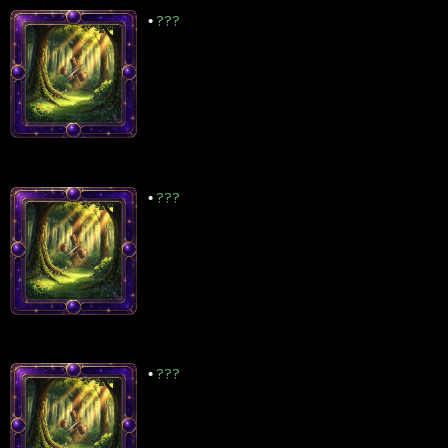
•
???
•
???
•
???